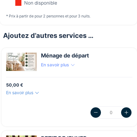
Non disponible
à partir de
à partir de
non disponible
* Prix à partir de pour 2 personnes et pour 3 nuits.
*
*
510,00 €
510,00 €
Ajoutez d’autres services …
Vendredi
14/08
Ménage de départ
non disponible
En savoir plus
50,00 €
En savoir plus