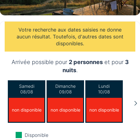
Votre recherche aux dates saisies ne donne
aucun résultat. Toutefois, d'autres dates sont
disponibles.
Arrivée possible pour
2 personnes
et pour
3
nuits
.
Samedi
Dimanche
Lundi
08/08
09/08
10/08
non disponible
non disponible
non disponible
Mardi
Mercredi
Jeudi
Disponible
11/08
12/08
13/08