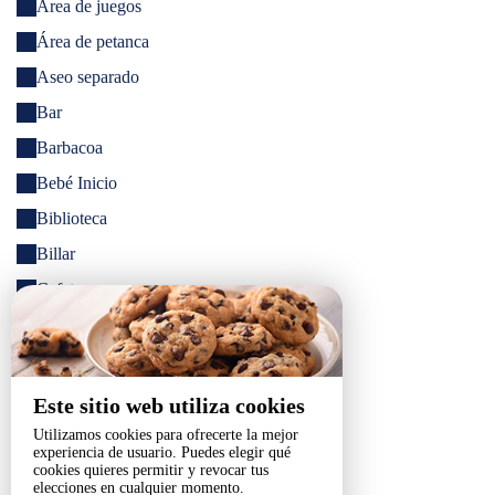
Área de juegos
Área de petanca
Aseo separado
Bar
Barbacoa
Bebé Inicio
Biblioteca
Billar
Cafetera
Cama para niño
Campana extractora
Canoë-kayak
Este sitio web utiliza cookies
Columpio
Utilizamos cookies para ofrecerte la mejor
experiencia de usuario. Puedes elegir qué
Cuna (bajo petición)
cookies quieres permitir y revocar tus
elecciones en cualquier momento.