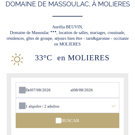
DOMAINE DE MASSOULAC, À MOLIERES
Aurélia BEUVIN,
Domaine de Massoulac
, location de salles, mariages, cousinade,
résidences, gîtes de groupe, séjours bien être - tarn&garonne - occitanie
en MOLIERES
33°C
en MOLIERES
Del
al
1
alquiler /
2
adultos
BUSCAR