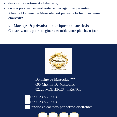
dans un lieu intime et chaleureux,
où vos proches peuvent rester et partager chaque instant…
Alors le Domaine de Massoulac est peut-être
le lieu que vous
cherchiez
.
👉
Mariages & privatisation uniquement sur devis
Contactez-nous pour imaginer ensemble votre plus beau jour.
Domaine de Massoulac
690 Chemin De Massoulac,
82220 MOLIERES - FRANCE
+33 6 23 86 52 03
+33 6 23 86 52 03
Ponerse en contacto por correo electrónico