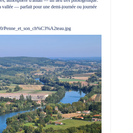
nes, atmosphère d'antan — un lieu très photogénique.
 la vallée — parfait pour une demi-journée ou journée