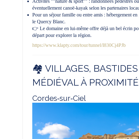
Activités ""nature & sport"" : randonnées pédestres ou
éventuellement canoë-kayak selon les partenaires loca
Pour un séjour famille ou entre amis : hébergement e
le Quercy Blanc.
👉 Le domaine en lui-même offre déjà un bel écrin pour
départ pour explorer la région.
https://www.klapty.com/tour/tunnel/I830Cj4PJb
🏘 VILLAGES, BASTIDE
MÉDIÉVAL À PROXIMITÉ
Cordes‑sur‑Ciel